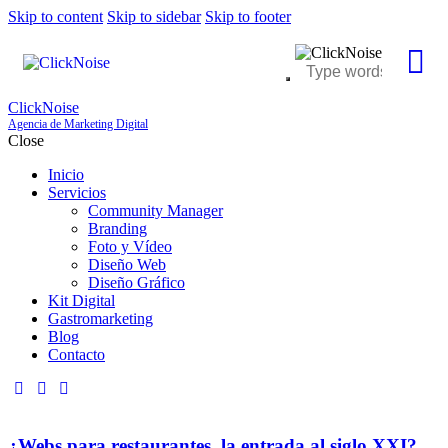
Skip to content
Skip to sidebar
Skip to footer
ClickNoise
Agencia de Marketing Digital
Close
Inicio
Servicios
Community Manager
Branding
Foto y Vídeo
Diseño Web
Diseño Gráfico
Kit Digital
Gastromarketing
Blog
Contacto
¿Webs para restaurantes, la entrada al siglo XXI?️