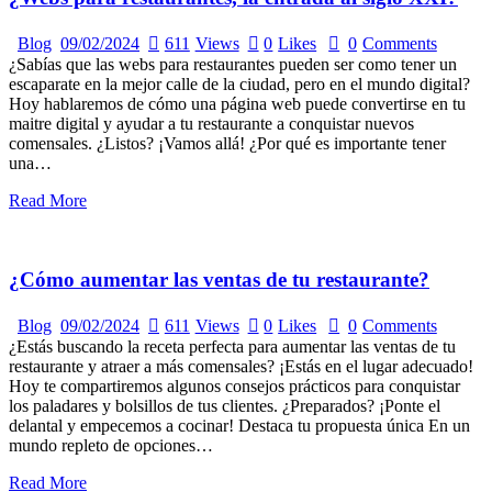
Blog
09/02/2024
611
Views
0
Likes
0
Comments
¿Sabías que las webs para restaurantes pueden ser como tener un
escaparate en la mejor calle de la ciudad, pero en el mundo digital?
Hoy hablaremos de cómo una página web puede convertirse en tu
maitre digital y ayudar a tu restaurante a conquistar nuevos
comensales. ¿Listos? ¡Vamos allá! ¿Por qué es importante tener
una…
Read More
¿Cómo aumentar las ventas de tu restaurante?️
Blog
09/02/2024
611
Views
0
Likes
0
Comments
¿Estás buscando la receta perfecta para aumentar las ventas de tu
restaurante y atraer a más comensales? ¡Estás en el lugar adecuado!
Hoy te compartiremos algunos consejos prácticos para conquistar
los paladares y bolsillos de tus clientes. ¿Preparados? ¡Ponte el
delantal y empecemos a cocinar! Destaca tu propuesta única En un
mundo repleto de opciones…
Read More