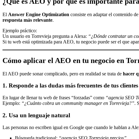
¿Qué es AEO y por qué es importante para
El
Answer Engine Optimization
consiste en adaptar el contenido d
respuesta más relevante
.
Ejemplo práctico:
Un usuario en Torrevieja pregunta a Alexa:
“¿Dónde contratar un co
Si tu web está optimizada para AEO, tu negocio puede ser el que apa
Cómo aplicar el AEO en tu negocio en Tor
El AEO puede sonar complicado, pero en realidad se trata de
hacer q
1.
Responde a las dudas más frecuentes de tus clientes
En lugar de llenar tu web de frases “forzadas” como
“agencia SEO To
Ejemplo:
“¿Cuánto cobra un community manager en Torrevieja?”
. 
2.
Usa un lenguaje natural
Las personas no escriben igual en Google que cuando le hablan a Ale
Búsqueda tradicional:
“agencia SEO Torrevieja precios”