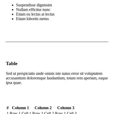
Suspendisse dignissim
Nullam efficitur nunc
Etiam eu lectus at lectus
Etiam lobortis metus
Table
Sed ut perspiciatis unde omnis iste natus error sit voluptatem
accusantium doloremque laudantium, totam rem aperiam, eaque
ipsa quae.
#
Column 1
Column 2
Column 3
1
Row 1 Cell 1
Row 1 Cell 2
Row 1 Cell 3